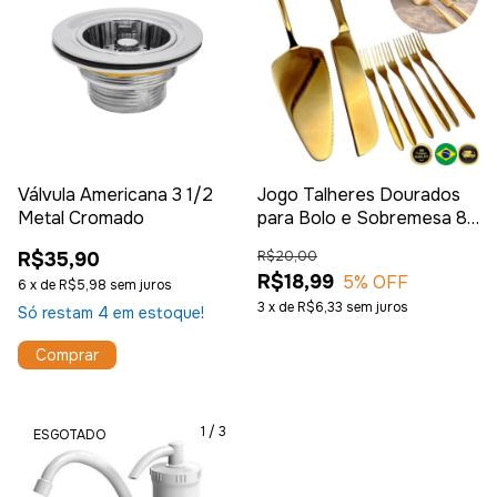
Válvula Americana 3 1/2
Jogo Talheres Dourados
Metal Cromado
para Bolo e Sobremesa 8
Peças
R$35,90
R$20,00
R$18,99
5
% OFF
6
x
de
R$5,98
sem juros
3
x
de
R$6,33
sem juros
Só restam
4
em estoque!
1
/
3
ESGOTADO