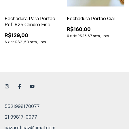
Fechadura Para Portão
Fechadura Portao Cial
Ref. 925 Cilindro Fino
R$160,00
Silvana
R$129,00
6
x
de
R$26,67
sem juros
6
x
de
R$21,50
sem juros
5521998170077
21 99817-0077
bazareficaz@gmail.com