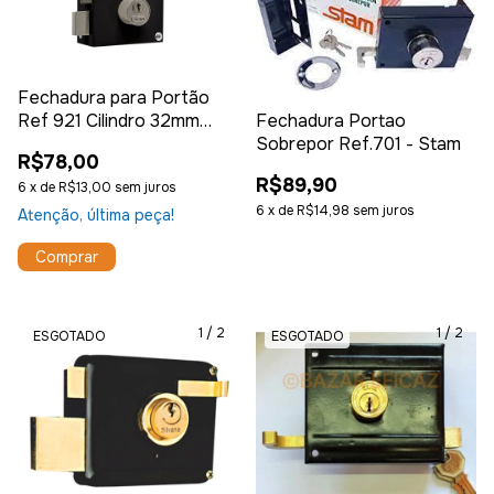
Fechadura para Portão
Ref 921 Cilindro 32mm
Fechadura Portao
Silvana
Sobrepor Ref.701 - Stam
R$78,00
R$89,90
6
x
de
R$13,00
sem juros
6
x
de
R$14,98
sem juros
Atenção, última peça!
1
/
2
1
/
2
ESGOTADO
ESGOTADO